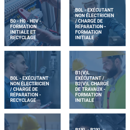
B0L - EXÉCUTANT
NON ÉLECTRICIEN
B0 - H0 - H0V -
/ CHARGÉ DE
FORMATION
RÉPARATION -
INITIALE ET
FORMATION
RECYCLAGE
INITIALE
B1(V)L
B0L - EXÉCUTANT
EXÉCUTANT /
NON ÉLECTRICIEN
B2(V)L CHARGÉ
/ CHARGÉ DE
DE TRAVAUX -
RÉPARATION -
FORMATION
RECYCLAGE
INITIALE
B1XL - B2XL -