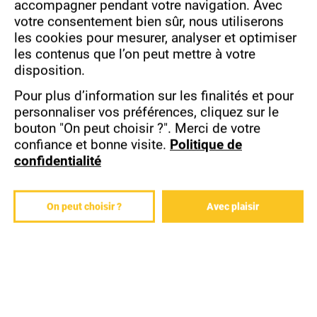
accompagner pendant votre navigation.
Avec
Certifiez vos compétences avec les
COOKIES
votre consentement bien sûr, nous utiliserons
certifications PCIE ou TOSA :
les cookies pour mesurer, analyser et optimiser
Standard international de mesure des
les contenus que l’on peut mettre à votre
compétences informatiques, vous
disposition.
valorisez vos compétences
bureautiques ou digitales à travers le
Pour plus d’information sur les finalités et pour
monde et contribuez ainsi à améliorer
personnaliser vos préférences, cliquez sur le
et maintenir votre employabilité.
bouton "On peut choisir ?".
Merci de votre
Ces deux certifications sont éligibles au
confiance et bonne visite.
Politique de
Compte Personnel de
Formation
(CPF)
confidentialité
et cette
formation
est accessible sur le
site : https
://www.moncompteformation.gouv.fr.
On peut choisir ?
Avec plaisir
Nos conseillers vous accompagnent
dans vos démarches pour activer votre
compte CPF, rechercher de la
formation
et procéder à votre inscription sur ce
site.