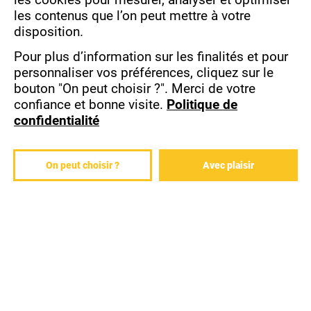
de nos centres sur les
les contenus que l’on peut mettre à votre
villes de Caen, Laval,
disposition.
Rennes et Vannes.
Pour plus d’information sur les finalités et pour
380.00€ HT
Tarif stage inter-
personnaliser vos préférences, cliquez sur le
entreprises
bouton "On peut choisir ?".
Merci de votre
confiance et bonne visite.
Politique de
confidentialité
PRISE EN MAIN DE L'APPLICATION TEAMS
On peut choisir ?
Avec plaisir
7 heures / 1 jour
Selon votre
convenance, cette
formation peut être
organisée dans votre
entreprise ou dans l'un
de nos centres sur les
villes de Caen, Laval,
Rennes et Vannes.
170.00€ HT