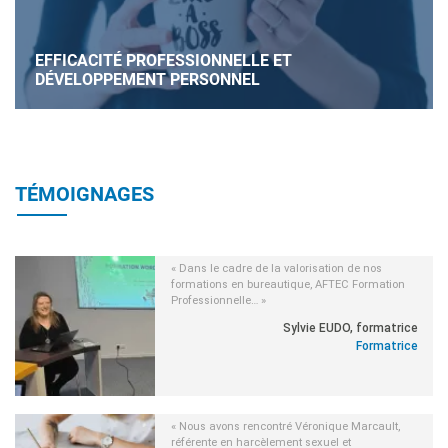
EFFICACITÉ PROFESSIONNELLE ET
DÉVELOPPEMENT PERSONNEL
TÉMOIGNAGES
« Dans le cadre de la valorisation de nos
formations en bureautique, AFTEC Formation
Professionnelle… »
Sylvie EUDO, formatrice
Formatrice
« Nous avons rencontré Véronique Marcault,
référente en harcèlement sexuel et