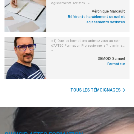
agissements sexistes… »
Véronique Marcault
Référente harcèlement sexuel et
agissements sexistes
« 1) Quelles formations animez-vous au sein
d’AFTEC Formation Professionnelle ? J’anime…
»
DEMOLY Samuel
Formateur
TOUS LES TÉMOIGNAGES