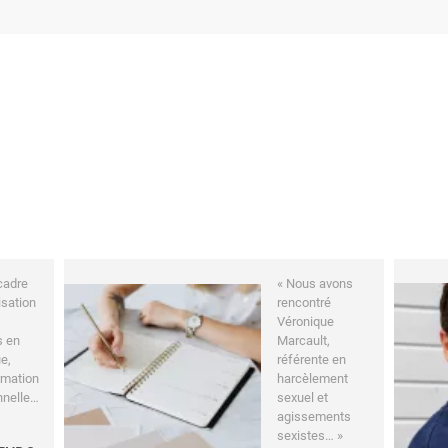
cadre
« Nous avons
isation
rencontré
Véronique
s en
Marcault,
e,
référente en
rmation
harcèlement
nnelle…
sexuel et
agissements
sexistes… »