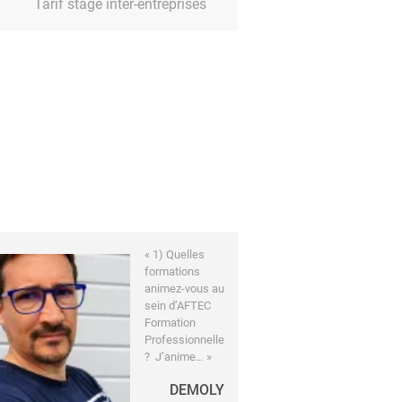
Tarif stage inter-entreprises
« 1) Quelles
formations
animez-vous au
sein d’AFTEC
Formation
Professionnelle
? J’anime… »
DEMOLY