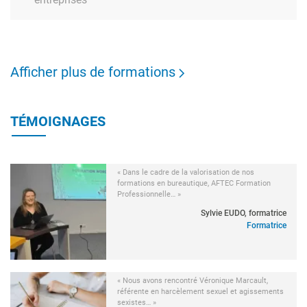
Afficher plus de formations
TÉMOIGNAGES
« Dans le cadre de la valorisation de nos
formations en bureautique, AFTEC Formation
Professionnelle… »
Sylvie EUDO, formatrice
Formatrice
« Nous avons rencontré Véronique Marcault,
référente en harcèlement sexuel et agissements
sexistes… »