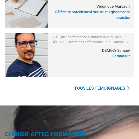
Véronique Marcault
Référente harcèlement sexuel et agissements
sexistes
« 1) Quelles formations animez-vous au sein
d’AFTEC Formation Professionnelle ? J’anime… »
DEMOLY Samuel
Formateur
TOUS LES TÉMOIGNAGES
CHOISIR AFTEC FORMATION