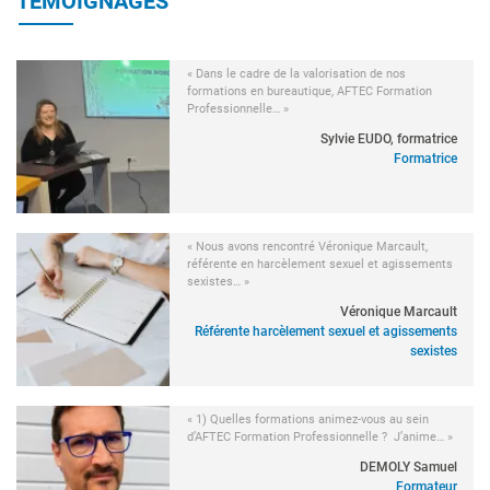
TÉMOIGNAGES
« Dans le cadre de la valorisation de nos
formations en bureautique, AFTEC Formation
Professionnelle… »
Sylvie EUDO, formatrice
Formatrice
« Nous avons rencontré Véronique Marcault,
référente en harcèlement sexuel et agissements
sexistes… »
Véronique Marcault
Référente harcèlement sexuel et agissements
sexistes
« 1) Quelles formations animez-vous au sein
d’AFTEC Formation Professionnelle ? J’anime… »
DEMOLY Samuel
Formateur