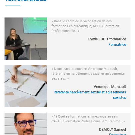
« Dans le cadre de la valorisation de nos
formations en bureautique, AFTEC Formation
Professionnelle… »
Sylvie EUDO, formatrice
Formatrice
« Nous avons rencontré Véronique Marcault,
référente en harcèlement sexuel et agissements
sexistes… »
Véronique Marcault
Référente harcèlement sexuel et agissements
sexistes
« 1) Quelles formations animez-vous au sein
d’AFTEC Formation Professionnelle ? J’anime… »
DEMOLY Samuel