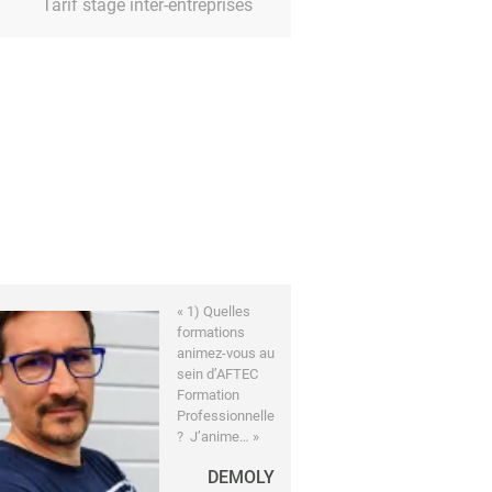
Tarif stage inter-entreprises
« 1) Quelles
formations
animez-vous au
sein d’AFTEC
Formation
Professionnelle
? J’anime… »
DEMOLY