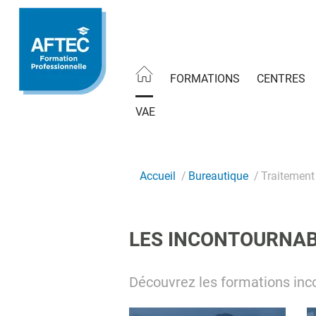
Aller
au
contenu
principal
FORMATIONS
CENTRES
VAE
Accueil
Bureautique
Traitement
LES INCONTOURNA
Découvrez les formations inc