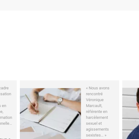
cadre
« Nous avons
isation
rencontré
Véronique
s en
Marcault,
e,
référente en
rmation
harcèlement
nnelle…
sexuel et
agissements
sexistes… »