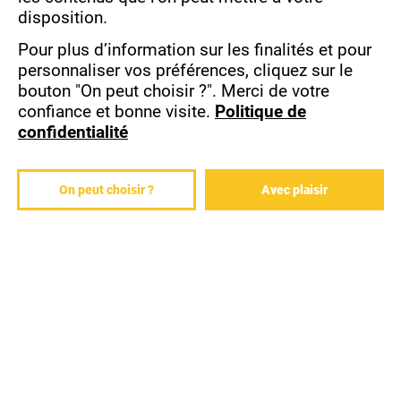
INTERMÉDIAIRE
PERFECTIONNEMENT
disposition.
Pour plus d’information sur les finalités et pour
personnaliser vos préférences, cliquez sur le
bouton "On peut choisir ?".
Merci de votre
confiance et bonne visite.
Politique de
confidentialité
WORD : NIVEAU
WORD :
4 -
PRÉSENTATION
PROGRAMMATION
DE DOCUMENTS
On peut choisir ?
Avec plaisir
EN VBA
PROFESSIONNELS
WORD :
WORD :
UTILISATION
PUBLIPOSTAGE
DES TABLEAUX