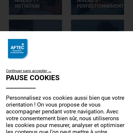
NIVEAU 1 -
NIVEAU 3 -
INITIATION
PERFECTIONNEMENT
WORD : GESTION
DES
DOCUMENTS
WORD : NIVEAU
USE
LONGS
1 - INITIATION
Continuer sans accepter →
PAUSE COOKIES
OF
PERSONAL
DATA
Personnalisez vos cookies aussi bien que votre
AND
orientation !
On vous propose de vous
accompagner pendant votre navigation.
Avec
COOKIES
votre consentement bien sûr, nous utiliserons
WORD : NIVEAU
WORD : NIVEAU
les cookies pour mesurer, analyser et optimiser
2 -
3 -
les contenus que l’on peut mettre à votre