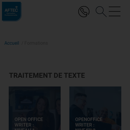
Aller
au
contenu
principal
Accueil
Formations
TRAITEMENT DE TEXTE
OPEN OFFICE
OPENOFFICE
WRITER :
WRITER :