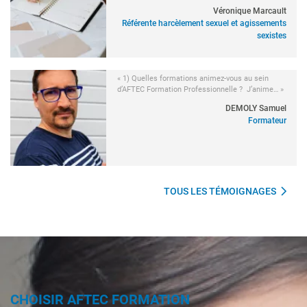
Véronique Marcault
Référente harcèlement sexuel et agissements
sexistes
« 1) Quelles formations animez-vous au sein
d’AFTEC Formation Professionnelle ? J’anime… »
DEMOLY Samuel
Formateur
TOUS LES TÉMOIGNAGES
CHOISIR AFTEC FORMATION