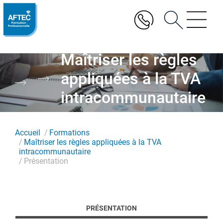
Aller
au
contenu
principal
Maîtriser les règles
appliquées à la TVA
intracommunautaire
Accueil
Formations
Maîtriser les règles appliquées à la TVA
intracommunautaire
Présentation
PRÉSENTATION