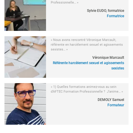
Professionnelle… »
Sylvie EUDO, formatrice
Formatrice
« Nous avons rencontré Véronique Marcault,
référente en harcèlement sexuel et agissements
sexistes… »
Véronique Marcault
Référente harcèlement sexuel et agissements
sexistes
« 1) Quelles formations animez-vous au sein
d’AFTEC Formation Professionnelle ? J’anime… »
DEMOLY Samuel
Formateur