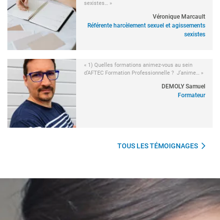
sexistes… »
Véronique Marcault
Référente harcèlement sexuel et agissements
sexistes
« 1) Quelles formations animez-vous au sein
d’AFTEC Formation Professionnelle ? J’anime… »
DEMOLY Samuel
Formateur
TOUS LES TÉMOIGNAGES