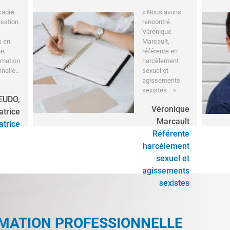
cadre
« Nous avons
isation
rencontré
Véronique
s en
Marcault,
e,
référente en
rmation
harcèlement
nnelle…
sexuel et
agissements
sexistes… »
 EUDO,
Véronique
atrice
Marcault
trice
Référente
harcèlement
sexuel et
agissements
sexistes
RMATION PROFESSIONNELLE