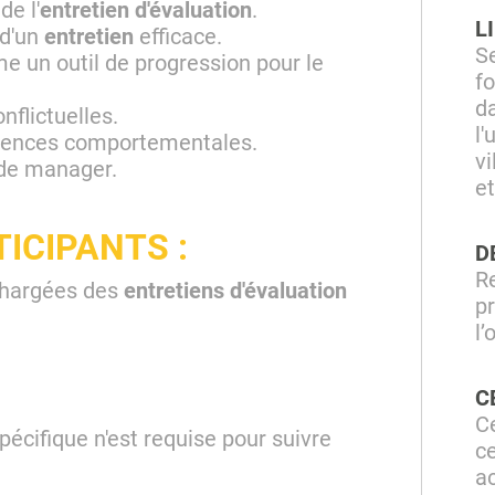
e l'
entretien d'évaluation
.
L
 d'un
entretien
efficace.
S
me un outil de progression pour le
f
d
nflictuelles.
l'
tences comportementales.
vi
 de manager.
e
TICIPANTS :
D
R
chargées des
entretiens d'évaluation
p
l’
C
Ce
cifique n'est requise pour suivre
ce
a