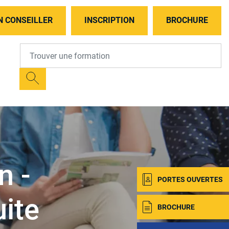
N CONSEILLER
INSCRIPTION
BROCHURE
n -
PORTES OUVERTES
uite
BROCHURE