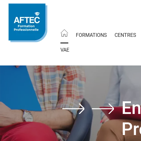
Aller
au
contenu
principal
FORMATIONS
CENTRES
VAE
En
Pr