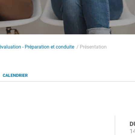
'évaluation - Préparation et conduite
Présentation
CALENDRIER
D
14