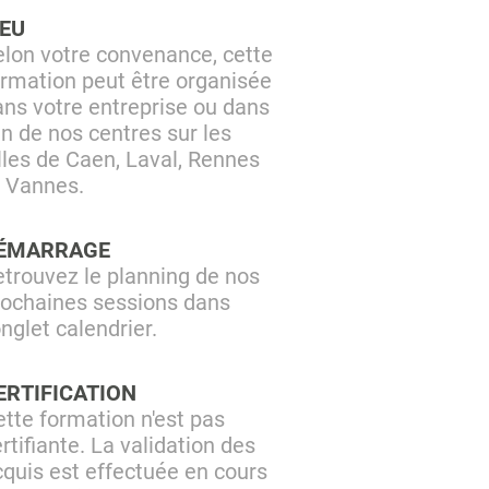
IEU
elon votre convenance, cette
ormation peut être organisée
ans votre entreprise ou dans
un de nos centres sur les
lles de Caen, Laval, Rennes
t Vannes.
ÉMARRAGE
etrouvez le planning de nos
rochaines sessions dans
onglet calendrier.
ERTIFICATION
tte formation n'est pas
rtifiante. La validation des
cquis est effectuée en cours