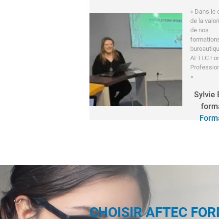
« Dans le 
de la valor
de nos
formation
bureautiqu
AFTEC Fo
Professio
»
Sylvie
form
Forma
CHOISIR AFTEC FO