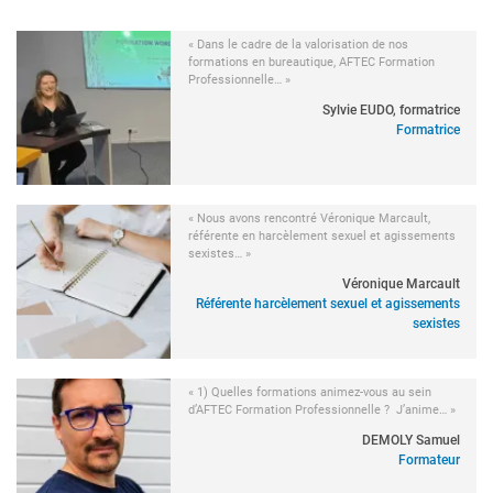
« Dans le cadre de la valorisation de nos
formations en bureautique, AFTEC Formation
Professionnelle… »
Sylvie EUDO, formatrice
Formatrice
« Nous avons rencontré Véronique Marcault,
référente en harcèlement sexuel et agissements
sexistes… »
Véronique Marcault
Référente harcèlement sexuel et agissements
sexistes
« 1) Quelles formations animez-vous au sein
d’AFTEC Formation Professionnelle ? J’anime… »
DEMOLY Samuel
Formateur