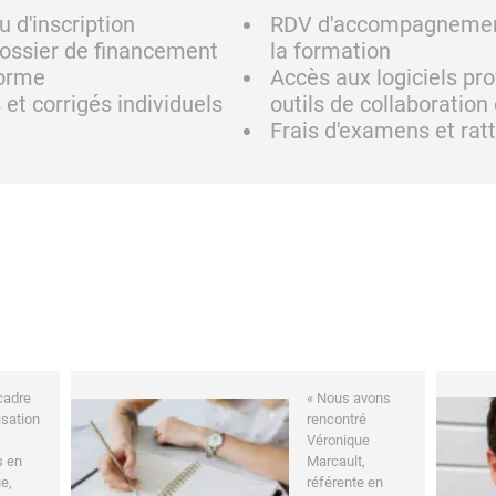
u d'inscription
RDV d'accompagnement 
dossier de financement
la formation
forme
Accès aux logiciels pr
et corrigés individuels
outils de collaboration 
Frais d'examens et rat
cadre
« Nous avons
isation
rencontré
Véronique
s en
Marcault,
e,
référente en