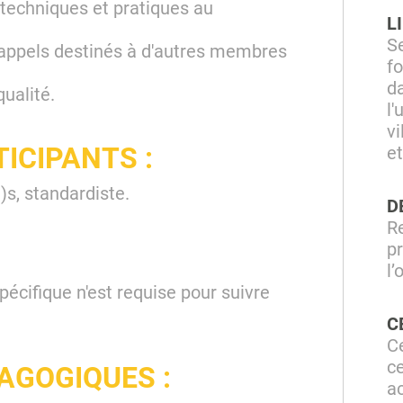
 techniques et pratiques au
L
S
appels destinés à d'autres membres
f
d
ualité.
l'
vi
TICIPANTS :
e
)s, standardiste.
D
R
p
l’
cifique n'est requise pour suivre
C
Ce
ce
AGOGIQUES :
a