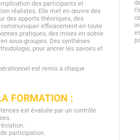
d
implication des participants et
l'
ation réalistes. Elle met en œuvre des
ce
r des apports théoriques, des
in
 communiquer efficacement en toute
e
bonnes pratiques, des mises en scène
pa
x en sous-groupes. Des synthèses
hodologie, pour ancrer les savoirs et
pérationnel est remis à chaque
LA FORMATION :
tences est évaluée par un contrôle
ces.
réciation.
 de participation.