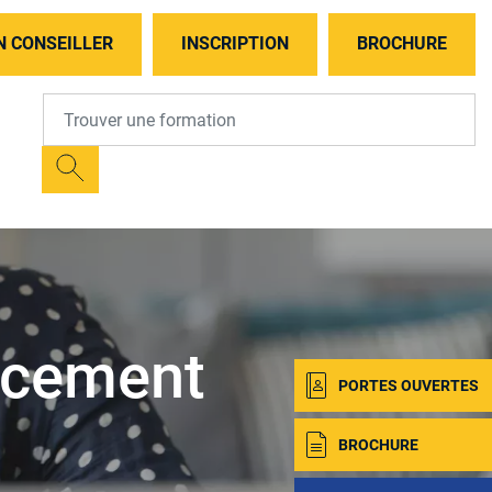
N CONSEILLER
INSCRIPTION
BROCHURE
acement
PORTES OUVERTES
BROCHURE