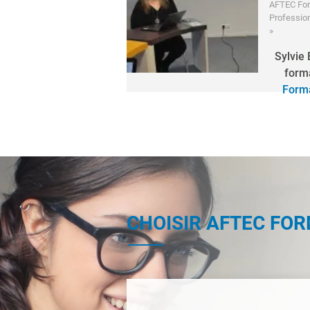
AFTEC Fo
Professio
»
Sylvie
form
Forma
CHOISIR AFTEC FO