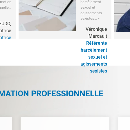
rmation
harcèlement
nnelle…
sexuel et
agissements
sexistes… »
 EUDO,
Véronique
atrice
Marcault
trice
Référente
harcèlement
sexuel et
agissements
sexistes
RMATION PROFESSIONNELLE