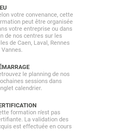
IEU
elon votre convenance, cette
ormation peut être organisée
ans votre entreprise ou dans
un de nos centres sur les
lles de Caen, Laval, Rennes
t Vannes.
ÉMARRAGE
etrouvez le planning de nos
rochaines sessions dans
onglet calendrier.
ERTIFICATION
tte formation n'est pas
rtifiante. La validation des
cquis est effectuée en cours