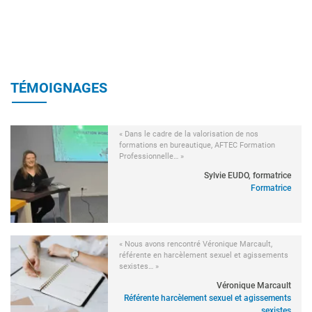
TÉMOIGNAGES
« Dans le cadre de la valorisation de nos
formations en bureautique, AFTEC Formation
Professionnelle… »
Sylvie EUDO, formatrice
Formatrice
« Nous avons rencontré Véronique Marcault,
référente en harcèlement sexuel et agissements
sexistes… »
Véronique Marcault
Référente harcèlement sexuel et agissements
sexistes