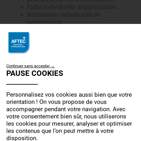
Fiche individuelle d'appréciation.
Attestation individuelle de
participation.
INFORMATIONS
COMPLÉMENTAIRES :
Formation labellisée par le Comité
USE
Continuer sans accepter →
Régional de Prévention des Risques
PAUSE COOKIES
OF
Professionnels :
PERSONAL
AFTEC détient le label du CRPRP
DATA
(Comité régional de prévention des
Personnalisez vos cookies aussi bien que votre
risques professionnels) qui distingue
AND
orientation !
On vous propose de vous
les organismes pour la qualité et
accompagner pendant votre navigation.
Avec
COOKIES
l'efficacité des formations délivrées
votre consentement bien sûr, nous utiliserons
dans le domaine de la santé, sécurité et
les cookies pour mesurer, analyser et optimiser
des conditions de travail.
les contenus que l’on peut mettre à votre
disposition.