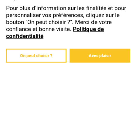
Pour plus d’information sur les finalités et pour
personnaliser vos préférences, cliquez sur le
CONTACTER UN CONSEILLER
bouton "On peut choisir ?".
Merci de votre
confiance et bonne visite.
Politique de
confidentialité
DURÉE ESTIMÉE
35 heures / 5 jours
On peut choisir ?
Avec plaisir
LIEU
Selon votre convenance, cette
formation peut être organisée dans
votre entreprise ou dans l'un de nos
centres sur les villes de Caen, Laval,
Rennes et Vannes.
DÉMARRAGE
Retrouvez le planning de nos
prochaines sessions dans l’onglet