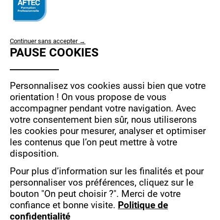
RÉFÉRENT AU
OPÉRATEURS
RÉVEIL
AU RÉVEIL
MUSCULAIRE
MUSCULAIRE
USE
Continuer sans accepter →
PAUSE COOKIES
OF
PERSONAL
DATA
Personnalisez vos cookies aussi bien que votre
AND
orientation !
On vous propose de vous
accompagner pendant votre navigation.
Avec
COOKIES
votre consentement bien sûr, nous utiliserons
GESTES ET
les cookies pour mesurer, analyser et optimiser
POSTURES
les contenus que l’on peut mettre à votre
disposition.
Pour plus d’information sur les finalités et pour
personnaliser vos préférences, cliquez sur le
DÉPARTEMENTS
bouton "On peut choisir ?".
Merci de votre
confiance et bonne visite.
Politique de
confidentialité